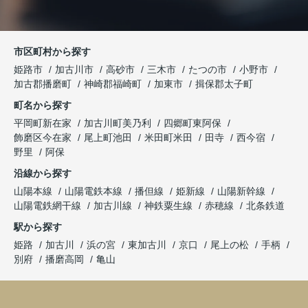
市区町村から探す
姫路市
加古川市
高砂市
三木市
たつの市
小野市
加古郡播磨町
神崎郡福崎町
加東市
揖保郡太子町
町名から探す
平岡町新在家
加古川町美乃利
四郷町東阿保
飾磨区今在家
尾上町池田
米田町米田
田寺
西今宿
野里
阿保
沿線から探す
山陽本線
山陽電鉄本線
播但線
姫新線
山陽新幹線
山陽電鉄網干線
加古川線
神鉄粟生線
赤穂線
北条鉄道
駅から探す
姫路
加古川
浜の宮
東加古川
京口
尾上の松
手柄
別府
播磨高岡
亀山