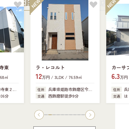
姫路中央店
加古川店
寺東
ラ・レコルト
カーサ
12
6.3
.68㎡
万円 / 3LDK / 76.59㎡
万円 /
田寺東２丁
兵庫県姫路市飾磨区今在
兵
住所
住所
家
341-18
36分
西飾磨駅徒歩9分
は
交通
交通