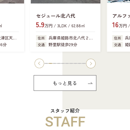
セジュール北八代
アルフ
5.9
16
新在家
6㎡
万円 / 3LDK / 62.88㎡
万円 / 
大津区天神
兵庫県姫路市北八代２丁
兵
住所
住所
目
6分
野里駅徒歩29分
姫
交通
交通
もっと見る
スタッフ紹介
STAFF