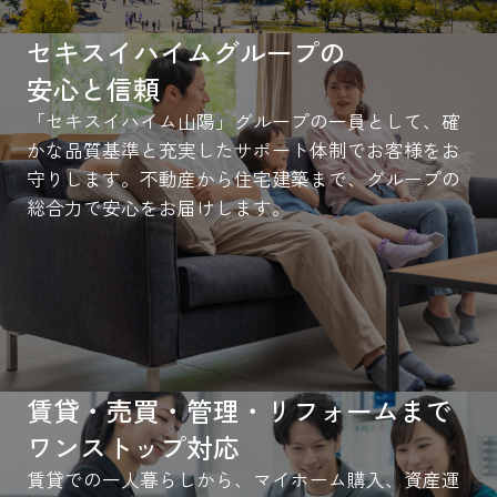
セキスイハイムグループの
安心と信頼
「セキスイハイム山陽」グループの一員として、確
かな品質基準と充実したサポート体制でお客様をお
守りします。不動産から住宅建築まで、グループの
総合力で安心をお届けします。
賃貸・売買・管理・リフォームまで
ワンストップ対応
賃貸での一人暮らしから、マイホーム購入、資産運