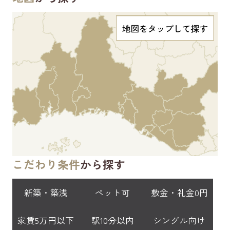
こだわり条件
から探す
新築・築浅
ペット可
敷金・礼金0円
家賃5万円以下
駅10分以内
シングル向け