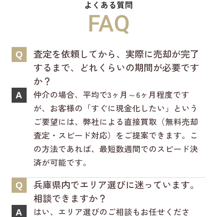
よくある質問
新ホームページは検索も楽々♪スマホに
FAQ
も対応済！
より見やすくなっております！
査定を依頼してから、実際に売却が完了
Q
是非一度ご覧ください(^^♪
するまで、どれくらいの期間が必要です
か？
仲介の場合、平均で3ヶ月～6ヶ月程度です
A
が、お客様の「すぐに現金化したい」という
ご要望には、弊社による直接買取（無料売却
査定・スピード対応）をご提案できます。こ
の方法であれば、最短数週間でのスピード決
済が可能です。
兵庫県内でエリア選びに迷っています。
Q
相談できますか？
はい、エリア選びのご相談もお任せくださ
A