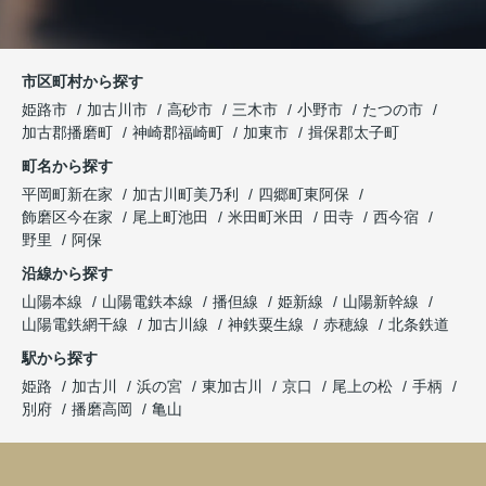
市区町村から探す
姫路市
加古川市
高砂市
三木市
小野市
たつの市
加古郡播磨町
神崎郡福崎町
加東市
揖保郡太子町
町名から探す
平岡町新在家
加古川町美乃利
四郷町東阿保
飾磨区今在家
尾上町池田
米田町米田
田寺
西今宿
野里
阿保
沿線から探す
山陽本線
山陽電鉄本線
播但線
姫新線
山陽新幹線
山陽電鉄網干線
加古川線
神鉄粟生線
赤穂線
北条鉄道
駅から探す
姫路
加古川
浜の宮
東加古川
京口
尾上の松
手柄
別府
播磨高岡
亀山