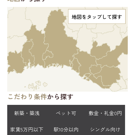
こだわり条件
から探す
新築・築浅
ペット可
敷金・礼金0円
家賃5万円以下
駅10分以内
シングル向け