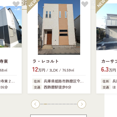
姫路中央店
加古川店
寺東
ラ・レコルト
カーサ
12
6.3
.68㎡
万円 / 3LDK / 76.59㎡
万円 /
田寺東２丁
兵庫県姫路市飾磨区今在
兵
住所
住所
家
341-18
36分
西飾磨駅徒歩9分
は
交通
交通