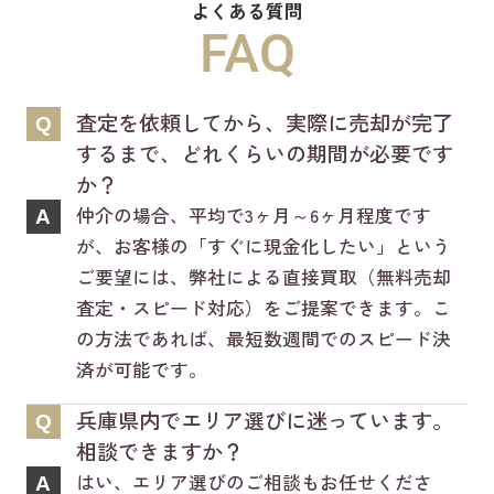
よくある質問
新ホームページは検索も楽々♪スマホに
FAQ
も対応済！
より見やすくなっております！
査定を依頼してから、実際に売却が完了
Q
是非一度ご覧ください(^^♪
するまで、どれくらいの期間が必要です
か？
仲介の場合、平均で3ヶ月～6ヶ月程度です
A
が、お客様の「すぐに現金化したい」という
ご要望には、弊社による直接買取（無料売却
査定・スピード対応）をご提案できます。こ
の方法であれば、最短数週間でのスピード決
済が可能です。
兵庫県内でエリア選びに迷っています。
Q
相談できますか？
はい、エリア選びのご相談もお任せくださ
A