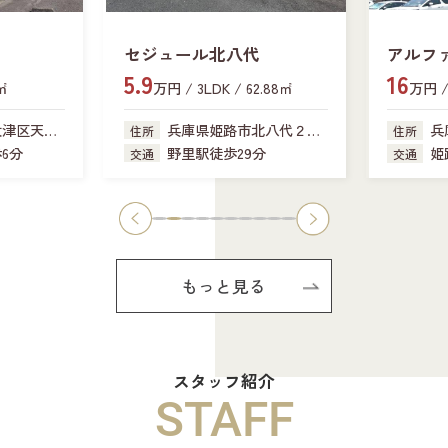
セジュール北八代
アルフ
5.9
16
新在家
6㎡
万円 / 3LDK / 62.88㎡
万円 / 
大津区天神
兵庫県姫路市北八代２丁
兵
住所
住所
目
6分
野里駅徒歩29分
姫
交通
交通
もっと見る
スタッフ紹介
STAFF