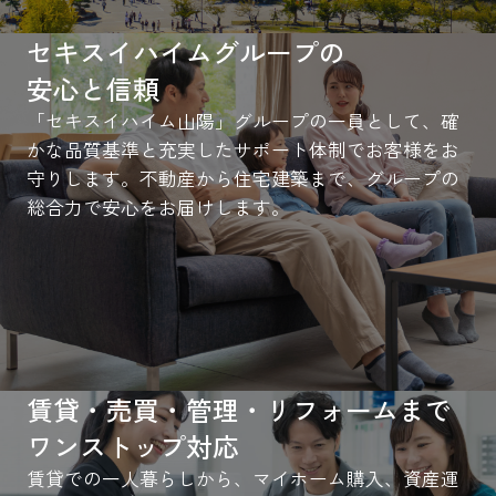
セキスイハイムグループの
安心と信頼
「セキスイハイム山陽」グループの一員として、確
かな品質基準と充実したサポート体制でお客様をお
守りします。不動産から住宅建築まで、グループの
総合力で安心をお届けします。
賃貸・売買・管理・リフォームまで
ワンストップ対応
賃貸での一人暮らしから、マイホーム購入、資産運