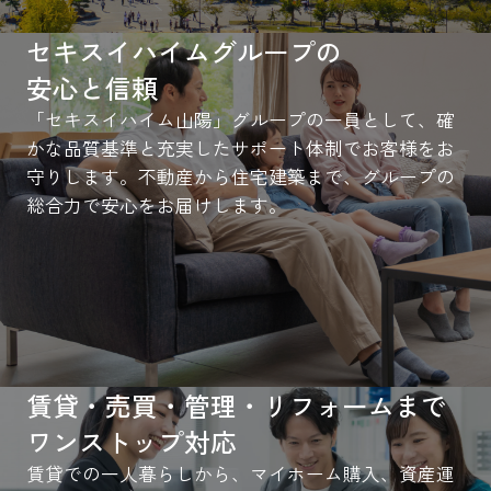
セキスイハイムグループの
安心と信頼
「セキスイハイム山陽」グループの一員として、確
かな品質基準と充実したサポート体制でお客様をお
守りします。不動産から住宅建築まで、グループの
総合力で安心をお届けします。
賃貸・売買・管理・リフォームまで
ワンストップ対応
賃貸での一人暮らしから、マイホーム購入、資産運