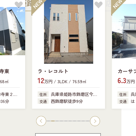
姫路中央店
加古川店
寺東
ラ・レコルト
カーサ
12
6.3
.68㎡
万円 / 3LDK / 76.59㎡
万円 /
田寺東２丁
兵庫県姫路市飾磨区今在
兵
住所
住所
家
341-18
36分
西飾磨駅徒歩9分
は
交通
交通