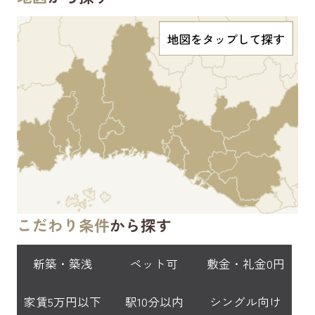
こだわり条件
から探す
新築・築浅
ペット可
敷金・礼金0円
家賃5万円以下
駅10分以内
シングル向け