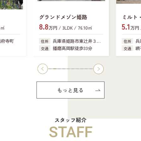
グランドメゾン姫路
ミルト
8.8
5.1
4㎡
万円 / 3LDK / 76.10㎡
万円 /
国府寺町
兵庫県姫路市東辻井３丁
兵
住所
住所
目
１６番地
播磨高岡駅徒歩33分
網
交通
交通
もっと見る
スタッフ紹介
STAFF