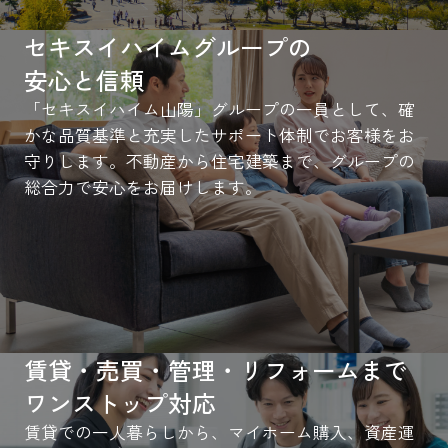
セキスイハイムグループの
安心と信頼
「セキスイハイム山陽」グループの一員として、確
かな品質基準と充実したサポート体制でお客様をお
守りします。不動産から住宅建築まで、グループの
総合力で安心をお届けします。
賃貸・売買・管理・リフォームまで
ワンストップ対応
賃貸での一人暮らしから、マイホーム購入、資産運