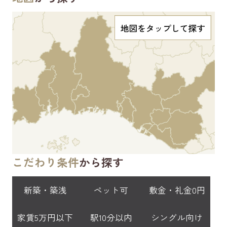
こだわり条件
から探す
新築・築浅
ペット可
敷金・礼金0円
家賃5万円以下
駅10分以内
シングル向け