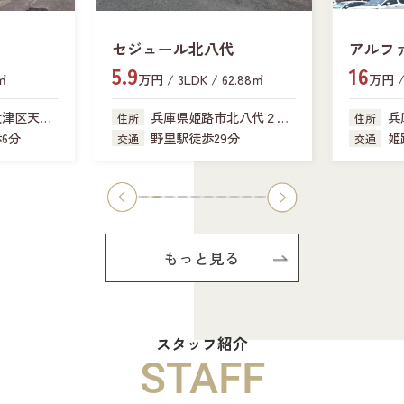
セジュール北八代
アルフ
5.9
16
新在家
6㎡
万円 / 3LDK / 62.88㎡
万円 / 
大津区天神
兵庫県姫路市北八代２丁
兵
住所
住所
目
6分
野里駅徒歩29分
姫
交通
交通
もっと見る
スタッフ紹介
STAFF