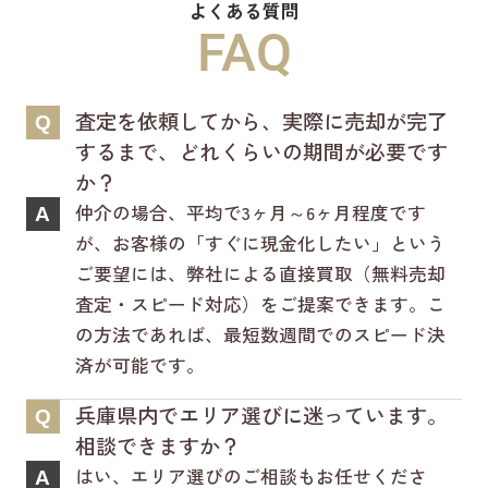
よくある質問
新ホームページは検索も楽々♪スマホに
FAQ
も対応済！
より見やすくなっております！
査定を依頼してから、実際に売却が完了
Q
是非一度ご覧ください(^^♪
するまで、どれくらいの期間が必要です
か？
仲介の場合、平均で3ヶ月～6ヶ月程度です
A
が、お客様の「すぐに現金化したい」という
ご要望には、弊社による直接買取（無料売却
査定・スピード対応）をご提案できます。こ
の方法であれば、最短数週間でのスピード決
済が可能です。
兵庫県内でエリア選びに迷っています。
Q
相談できますか？
はい、エリア選びのご相談もお任せくださ
A