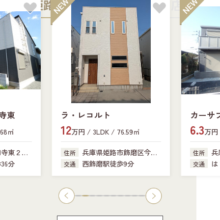
姫路中央店
加古川店
寺東
ラ・レコルト
カーサ
12
6.3
.68㎡
万円 / 3LDK / 76.59㎡
万円 /
田寺東２丁
兵庫県姫路市飾磨区今在
兵
住所
住所
家
341-18
36分
西飾磨駅徒歩9分
は
交通
交通