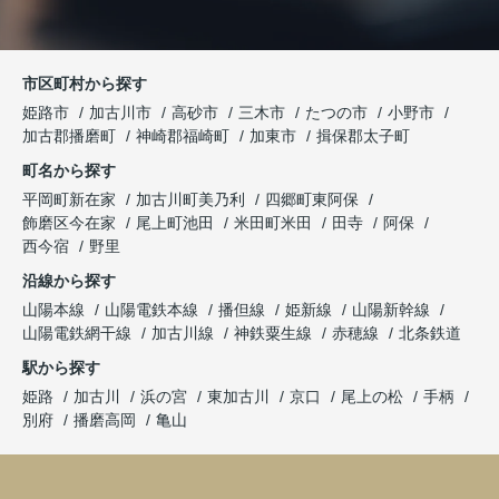
市区町村から探す
姫路市
加古川市
高砂市
三木市
たつの市
小野市
加古郡播磨町
神崎郡福崎町
加東市
揖保郡太子町
町名から探す
平岡町新在家
加古川町美乃利
四郷町東阿保
飾磨区今在家
尾上町池田
米田町米田
田寺
阿保
西今宿
野里
沿線から探す
山陽本線
山陽電鉄本線
播但線
姫新線
山陽新幹線
山陽電鉄網干線
加古川線
神鉄粟生線
赤穂線
北条鉄道
駅から探す
姫路
加古川
浜の宮
東加古川
京口
尾上の松
手柄
別府
播磨高岡
亀山