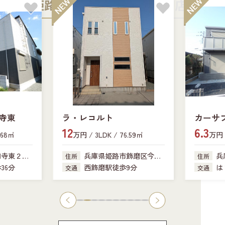
姫路中央店
加古川店
寺東
ラ・レコルト
カーサ
12
6.3
.68㎡
万円 / 3LDK / 76.59㎡
万円 /
田寺東２丁
兵庫県姫路市飾磨区今在
兵
住所
住所
家
341-18
36分
西飾磨駅徒歩9分
は
交通
交通