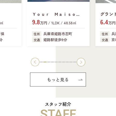
Ｙｏｕｒ Ｍａｉｓｏ
グラン
9.8
6.4
ｎ Ｃｈａｌｅｕｒ
7㎡
万円 / 1LDK / 48.58㎡
万円 
阿保
兵庫県姫路市忍町
兵
住所
住所
分
姫路駅徒歩9分
京
交通
交通
もっと見る
スタッフ紹介
STAFF