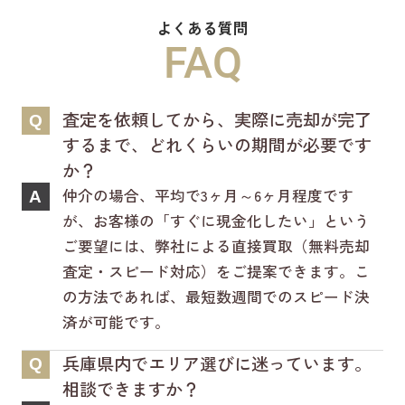
なりました☆彡
よくある質問
新ホームページは検索も楽々♪スマホに
FAQ
も対応済！
より見やすくなっております！
査定を依頼してから、実際に売却が完了
Q
是非一度ご覧ください(^^♪
するまで、どれくらいの期間が必要です
か？
仲介の場合、平均で3ヶ月～6ヶ月程度です
A
が、お客様の「すぐに現金化したい」という
ご要望には、弊社による直接買取（無料売却
査定・スピード対応）をご提案できます。こ
の方法であれば、最短数週間でのスピード決
済が可能です。
兵庫県内でエリア選びに迷っています。
Q
相談できますか？