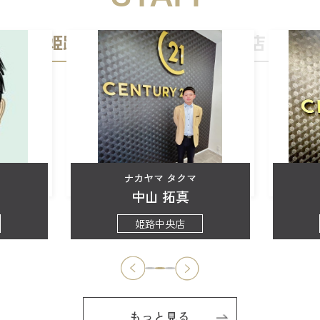
姫路中央店
加古川店
ナカヤマ タクマ
中山 拓真
姫路中央店
もっと見る