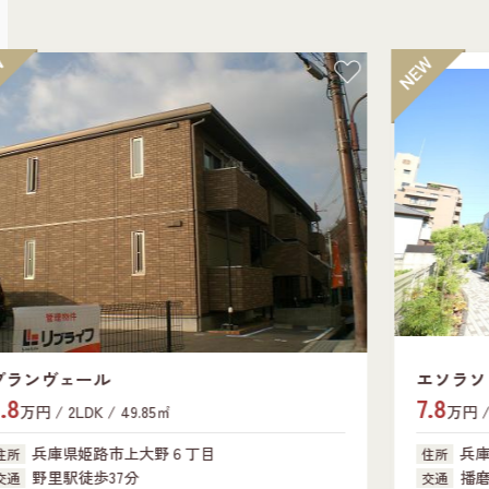
エソラソレーユ田寺東
7.8
万円 / 2LDK / 50.68㎡
兵庫県姫路市田寺東２丁目
住所
播磨高岡駅徒歩36分
交通