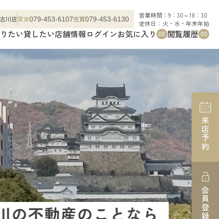
営業時間：9：30～18：30
古川店
賃貸
売買
079-453-6107
079-453-6130
定休日：火・水・年末年始
りたい
貸したい
店舗情報
ログイン
お気に入り
閲覧履歴
00
00
来店予約
会員登録