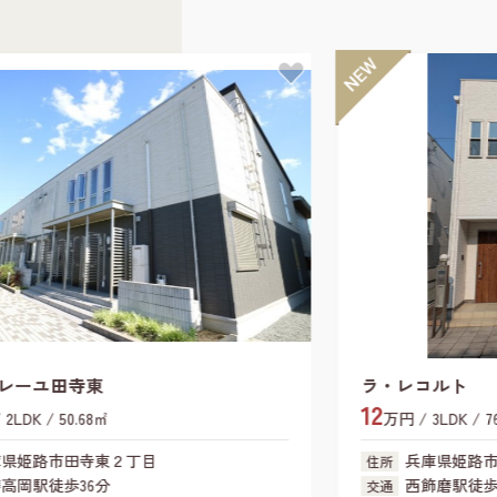
ラ・レコルト
12
万円 / 3LDK / 76.59㎡
兵庫県姫路市飾磨区今在家
住所
西飾磨駅徒歩9分
交通