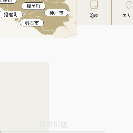
稲美町
神戸市
播磨町
沿線
エリ
明石市
加古川店