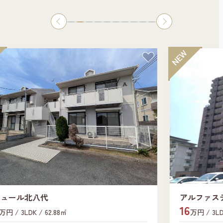
アルファステイツ城乾南新在家
ライ
16
6.3
万円 / 3LDK / 63.63㎡
万