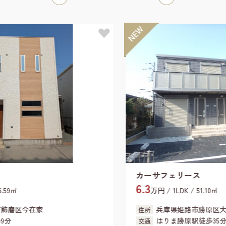
カーサフェリース
姫路
6.3
6
万円 / 1LDK / 51.10㎡
万円 /
兵庫県姫路市勝原区大谷341-18
住所
住所
はりま勝原駅徒歩35分
交通
交通