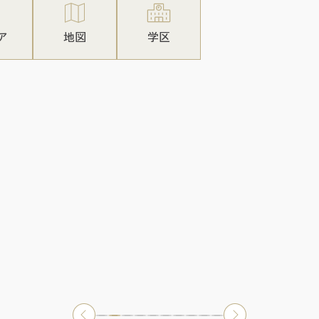
ア
地図
学区