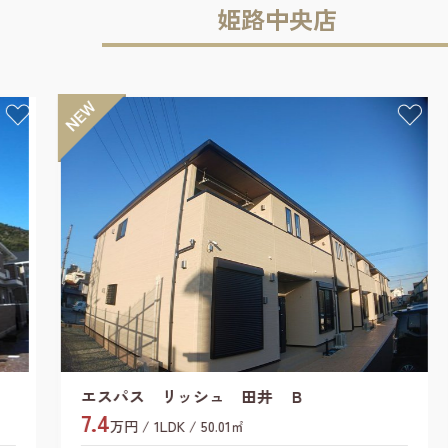
姫路中央店
セジュール天満
5.1
万円 / 1R / 29.16㎡