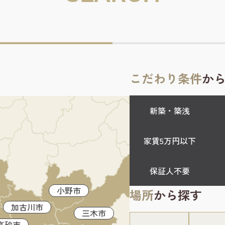
こだわり条件
か
新築・築浅
家賃5万円以下
保証人不要
小野市
場所
から探す
加古川市
三木市
高砂市