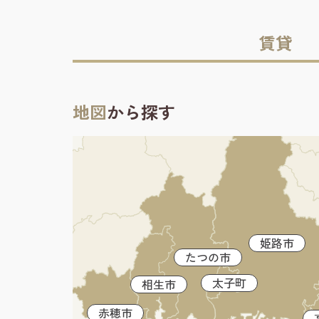
賃貸
地図
から探す
姫路市
たつの市
太子町
相生市
赤穂市