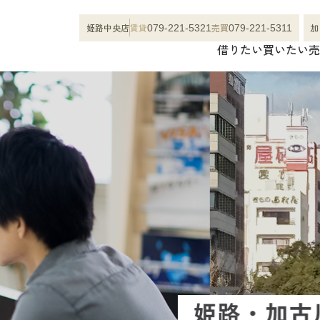
姫路中央店
賃貸
売買
加
079-221-5321
079-221-5311
借りたい
買いたい
売