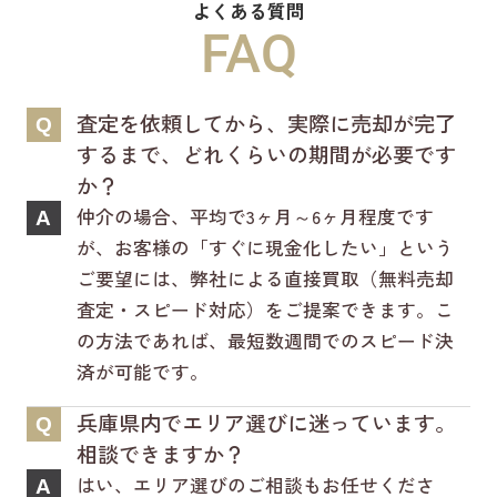
よくある質問
新ホームページは検索も楽々♪スマホに
FAQ
も対応済！
より見やすくなっております！
査定を依頼してから、実際に売却が完了
Q
是非一度ご覧ください(^^♪
するまで、どれくらいの期間が必要です
か？
仲介の場合、平均で3ヶ月～6ヶ月程度です
A
が、お客様の「すぐに現金化したい」という
ご要望には、弊社による直接買取（無料売却
査定・スピード対応）をご提案できます。こ
の方法であれば、最短数週間でのスピード決
済が可能です。
兵庫県内でエリア選びに迷っています。
Q
相談できますか？
はい、エリア選びのご相談もお任せくださ
A