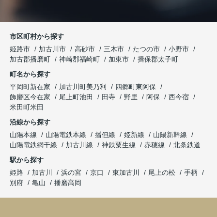
市区町村から探す
姫路市
加古川市
高砂市
三木市
たつの市
小野市
加古郡播磨町
神崎郡福崎町
加東市
揖保郡太子町
町名から探す
平岡町新在家
加古川町美乃利
四郷町東阿保
飾磨区今在家
尾上町池田
田寺
野里
阿保
西今宿
米田町米田
沿線から探す
山陽本線
山陽電鉄本線
播但線
姫新線
山陽新幹線
山陽電鉄網干線
加古川線
神鉄粟生線
赤穂線
北条鉄道
駅から探す
姫路
加古川
浜の宮
京口
東加古川
尾上の松
手柄
別府
亀山
播磨高岡