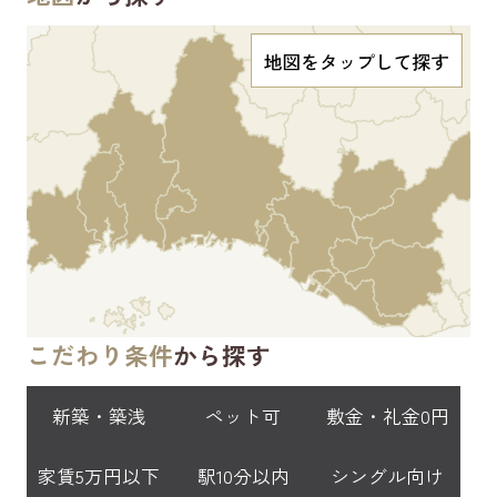
こだわり条件
から探す
新築・築浅
ペット可
敷金・礼金0円
家賃5万円以下
駅10分以内
シングル向け